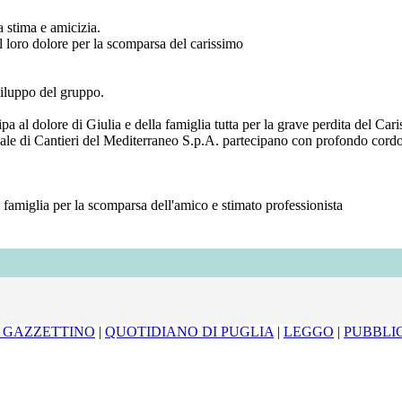
a stima e amicizia.
l loro dolore per la scomparsa del carissimo
viluppo del gruppo.
a al dolore di Giulia e della famiglia tutta per la grave perdita del Ca
onale di Cantieri del Mediterraneo S.p.A. partecipano con profondo cordo
 famiglia per la scomparsa dell'amico e stimato professionista
L GAZZETTINO
|
QUOTIDIANO DI PUGLIA
|
LEGGO
|
PUBBLIC