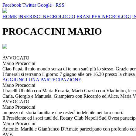
Facebook
Twitter
Google+
RSS
HOME
INSERISCI NECROLOGIO
FRASI PER NECROLOGI
I
PROCACCINI MARIO
.
AVVOCATO
Mario Procaccini
Ciao Papà, il mio mondo senza di te non sarà più lo stesso. Grazie pe
I funerali si terranno il giorno 7 giugno alle ore 16.30 presso la chiesa 
AGGIUNGI UNA PARTECIPAZIONE
Mario Procaccini
I fratelli Ubaldo con Maria Rosaria, Maria Grazia con Vladimiro, le co
Carla, Giorgio e Manuela, Giampiero con Riccardo ed Alice, Maria Vi
AVVOCATO
Mario Procaccini
un pezzo di storia familiare che resterà indelebile nei loro cuori.
Il Presidente ed i soci tutti del Rotary Club Napoli Sud Ovest partecip
Mario Procaccini
Antonio, Marilù e Gianfranco D'Amato partecipano con profondo cordog
AVV.