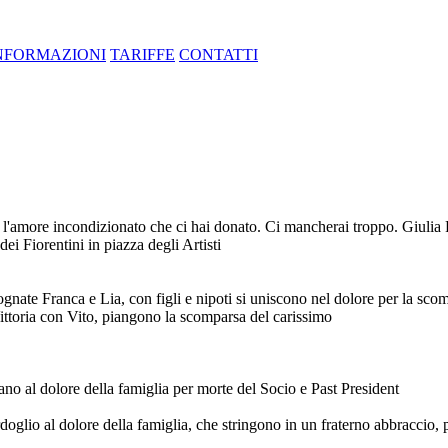
NFORMAZIONI
TARIFFE
CONTATTI
r l'amore incondizionato che ci hai donato. Ci mancherai troppo. Giulia
dei Fiorentini in piazza degli Artisti
gnate Franca e Lia, con figli e nipoti si uniscono nel dolore per la sco
ttoria con Vito, piangono la scomparsa del carissimo
ano al dolore della famiglia per morte del Socio e Past President
lio al dolore della famiglia, che stringono in un fraterno abbraccio, 